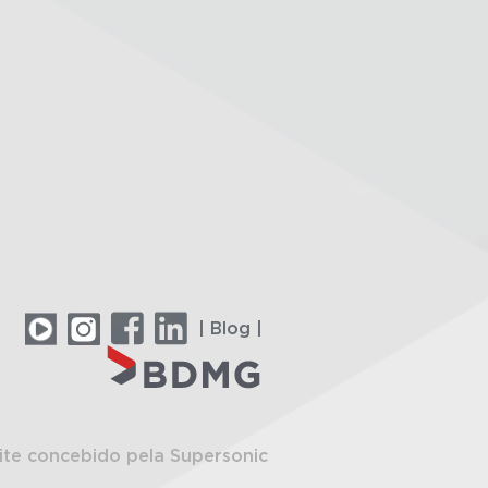
| Blog |
ite concebido pela Supersonic