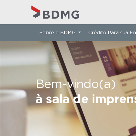
Sobre o BDMG
Crédito Para sua 
Bem-vindo(a)
à sala de impre