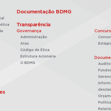
Documentação BDMG
tal
Transparência
ética
Governança
Concurs
de
Administração
Concur
Atas
Estági
Código de Ética
Estrutura Acionária
Docume
O BDMG
Audito
Fundos
Gerenc
Inform
desclas
es
Orçam
Polític
Relató