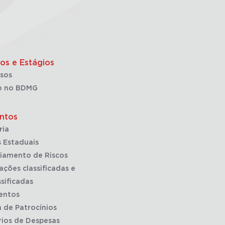
os e Estágios
sos
o no BDMG
ntos
ria
 Estaduais
iamento de Riscos
ações classificadas e
sificadas
entos
a de Patrocínios
rios de Despesas