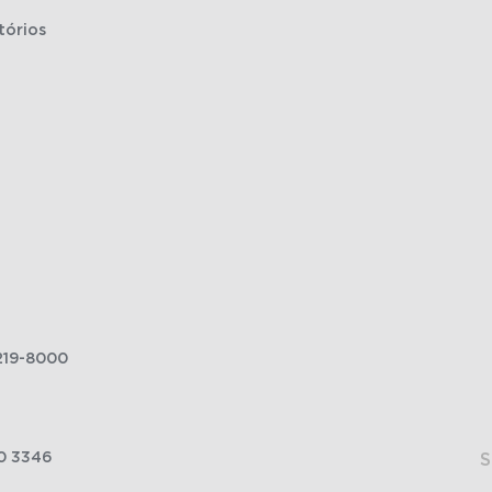
tórios
219-8000
0 3346
S