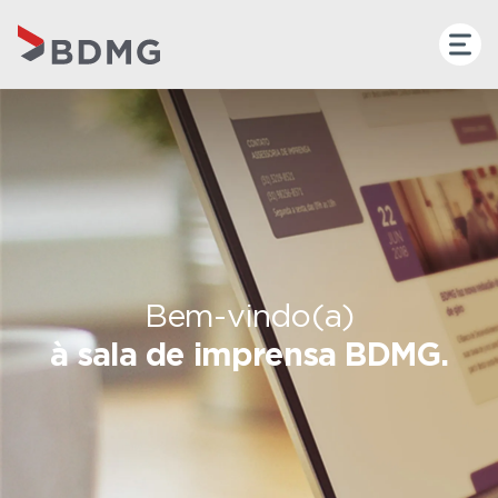
Bem-vindo(a)
à sala de imprensa BDMG.