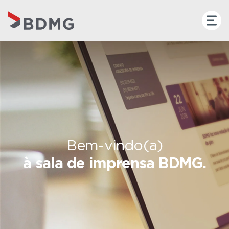
Bem-vindo(a)
à sala de imprensa BDMG.