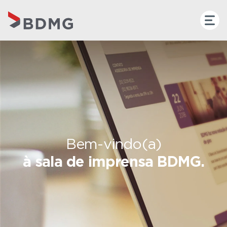
Bem-vindo(a)
à sala de imprensa BDMG.