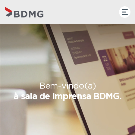
Bem-vindo(a)
à sala de imprensa BDMG.