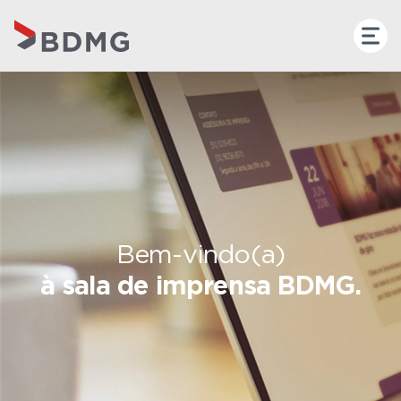
Bem-vindo(a)
à sala de imprensa BDMG.