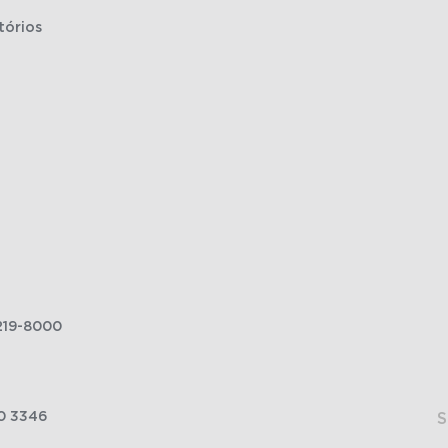
tórios
219-8000
0 3346
S