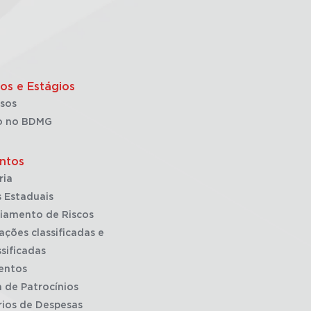
os e Estágios
sos
o no BDMG
ntos
ria
 Estaduais
iamento de Riscos
ações classificadas e
sificadas
entos
a de Patrocínios
rios de Despesas