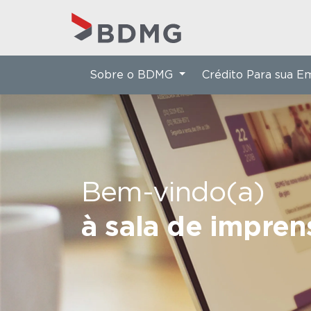
Sobre o BDMG
Crédito Para sua 
Bem-vindo(a)
à sala de impre