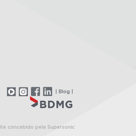
| Blog |
ite concebido pela Supersonic