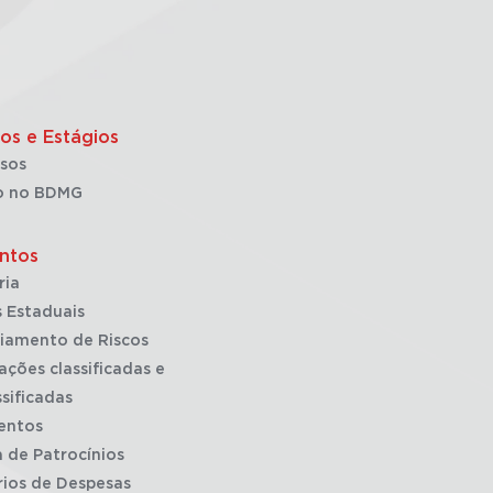
os e Estágios
sos
o no BDMG
ntos
ria
 Estaduais
iamento de Riscos
ações classificadas e
sificadas
entos
a de Patrocínios
rios de Despesas