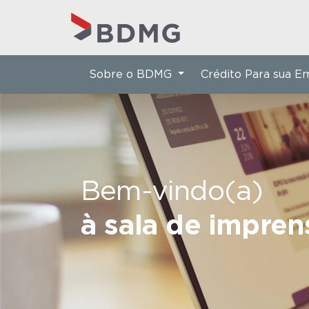
Sobre o BDMG
Crédito Para sua 
Bem-vindo(a)
à sala de impre