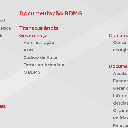
Documentação BDMG
tal
Transparência
ética
Governança
Concurs
de
Administração
Concur
Atas
Estági
Código de Ética
Estrutura Acionária
Docume
O BDMG
Audito
Fundos
Gerenc
Inform
desclas
es
Orçam
Polític
Relató