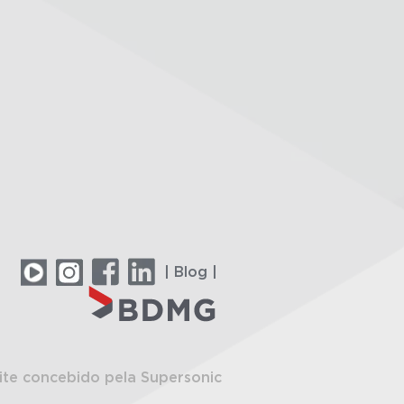
| Blog |
ite concebido pela Supersonic