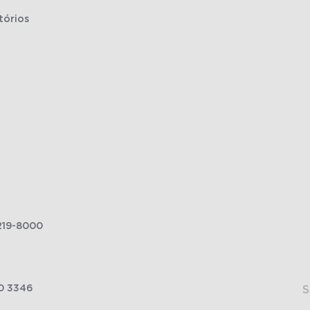
tórios
219-8000
0 3346
S