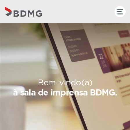
Bem-vindo(a)
à sala de imprensa BDMG.