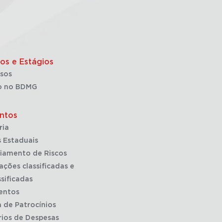
os e Estágios
sos
o no BDMG
ntos
ria
 Estaduais
iamento de Riscos
ações classificadas e
sificadas
entos
a de Patrocínios
rios de Despesas