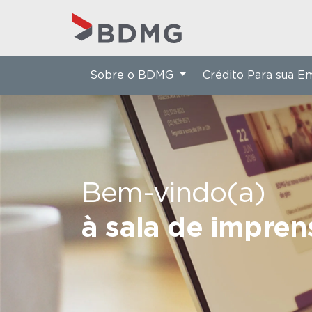
Sobre o BDMG
Crédito Para sua 
Bem-vindo(a)
à sala de impre