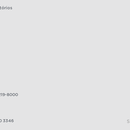
tórios
219-8000
0 3346
S