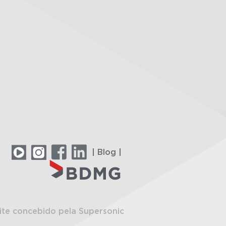
| Blog |
ite concebido pela Supersonic