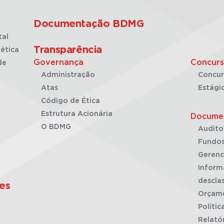
Documentação BDMG
tal
Transparência
ética
Governança
Concurs
de
Administração
Concur
Atas
Estági
Código de Ética
Estrutura Acionária
Docume
O BDMG
Audito
Fundos
Gerenc
Inform
desclas
es
Orçam
Polític
Relató