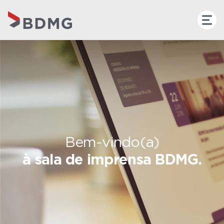
Bem-vindo(a)
à sala de imprensa BDMG.