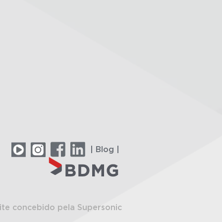
| Blog |
ite concebido pela Supersonic