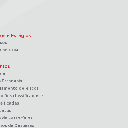
os e Estágios
sos
o no BDMG
ntos
ria
 Estaduais
iamento de Riscos
ações classificadas e
sificadas
entos
a de Patrocínios
rios de Despesas