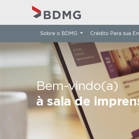
Sobre o BDMG
Crédito Para sua 
Bem-vindo(a)
à sala de impre