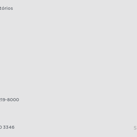
tórios
219-8000
0 3346
S