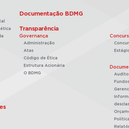
Documentação BDMG
tal
Transparência
ética
Governança
Concurs
de
Administração
Concur
Atas
Estági
Código de Ética
Estrutura Acionária
Docume
O BDMG
Audito
Fundos
Gerenc
Inform
desclas
es
Orçam
Polític
Relató