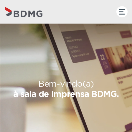
Bem-vindo(a)
à sala de imprensa BDMG.