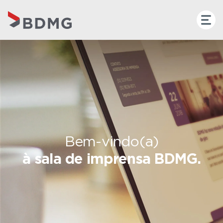
Bem-vindo(a)
à sala de imprensa BDMG.