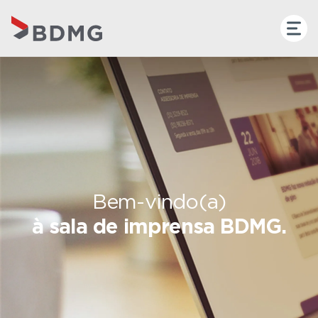
Bem-vindo(a)
à sala de imprensa BDMG.