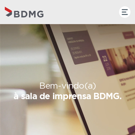
Bem-vindo(a)
à sala de imprensa BDMG.