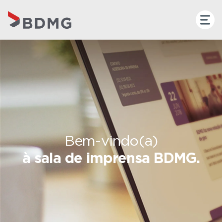
Bem-vindo(a)
à sala de imprensa BDMG.