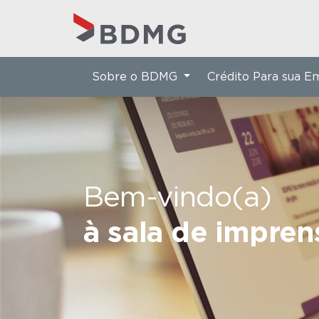
Sobre o BDMG
Crédito Para sua 
Bem-vindo(a)
à sala de impre