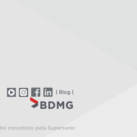
| Blog |
ite concebido pela Supersonic