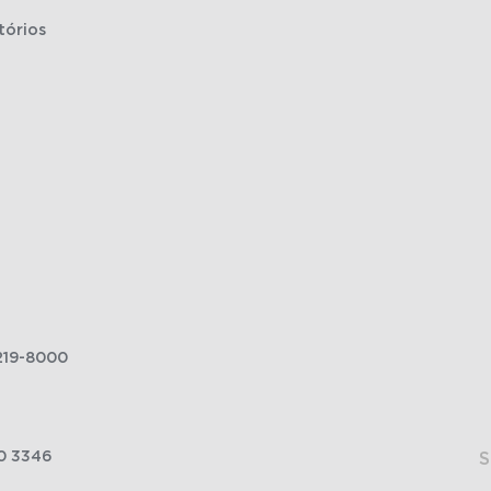
tórios
219-8000
0 3346
S