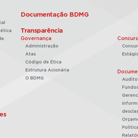
Documentação BDMG
tal
Transparência
ética
Governança
Concurs
de
Administração
Concur
Atas
Estági
Código de Ética
Estrutura Acionária
Docume
O BDMG
Audito
Fundos
Gerenc
Inform
desclas
es
Orçam
Polític
Relató