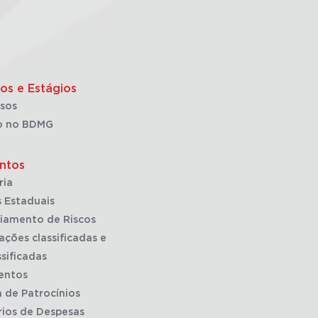
os e Estágios
sos
o no BDMG
ntos
ria
 Estaduais
iamento de Riscos
ações classificadas e
sificadas
entos
a de Patrocínios
rios de Despesas