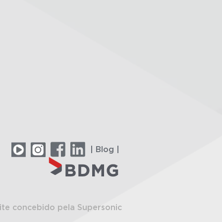
| Blog |
ite concebido pela Supersonic