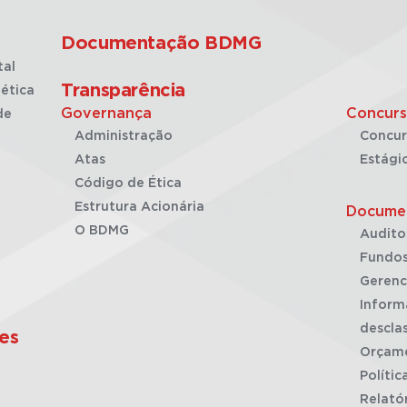
Documentação BDMG
tal
Transparência
ética
Governança
Concurs
de
Administração
Concur
Atas
Estági
Código de Ética
Estrutura Acionária
Docume
O BDMG
Audito
Fundos
Gerenc
Inform
desclas
es
Orçam
Polític
Relató