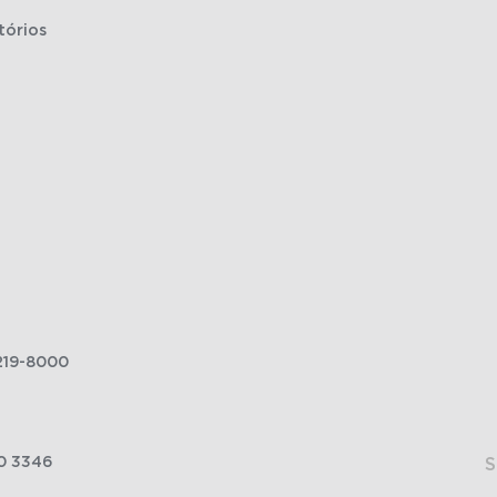
tórios
219-8000
0 3346
S