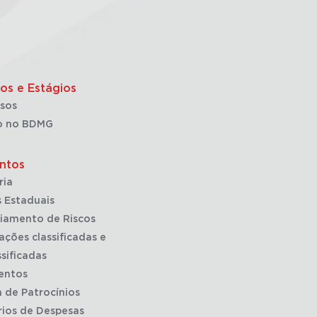
os e Estágios
sos
o no BDMG
ntos
ria
 Estaduais
iamento de Riscos
ações classificadas e
sificadas
entos
a de Patrocínios
rios de Despesas