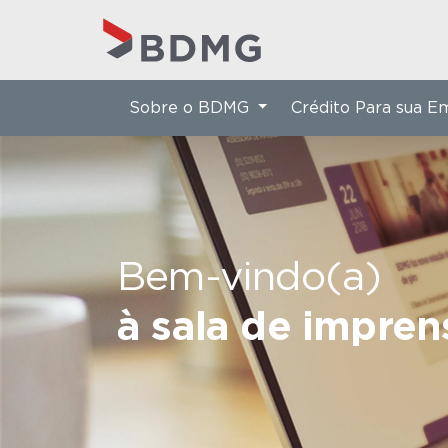
Sobre o BDMG
Crédito Para sua 
Bem-vindo(a)
à sala de impre