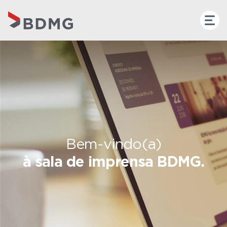
Bem-vindo(a)
à sala de imprensa BDMG.