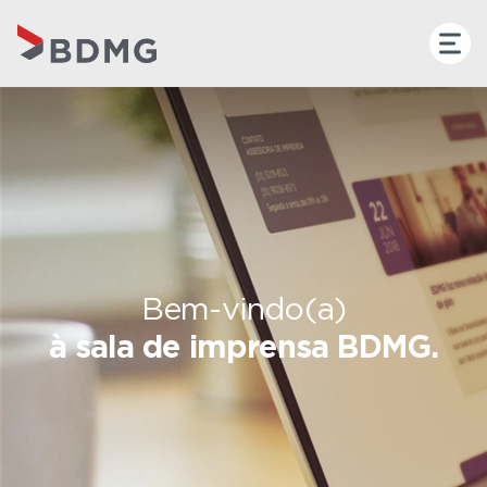
Bem-vindo(a)
à sala de imprensa BDMG.