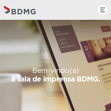
Bem-vindo(a)
à sala de imprensa BDMG.