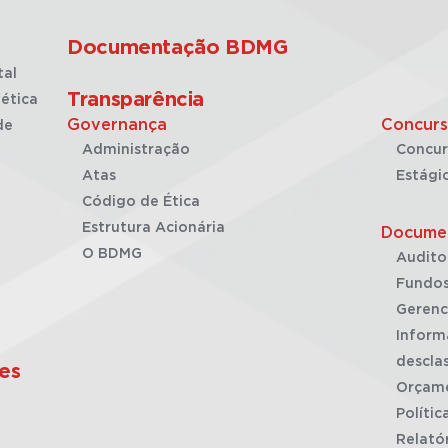
Documentação BDMG
tal
Transparência
ética
Governança
Concurs
de
Administração
Concur
Atas
Estági
Código de Ética
Estrutura Acionária
Docume
O BDMG
Audito
Fundos
Gerenc
Inform
desclas
es
Orçam
Polític
Relató