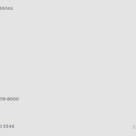
tórios
219-8000
0 3346
S