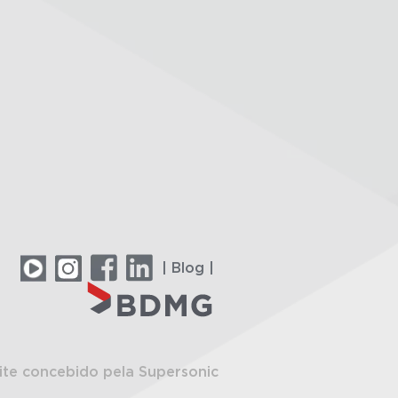
| Blog |
ite concebido pela Supersonic