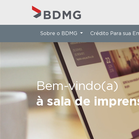
Sobre o BDMG
Crédito Para sua 
Bem-vindo(a)
à sala de impre