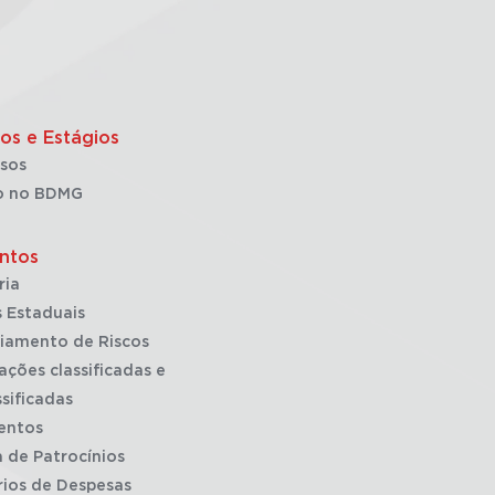
os e Estágios
sos
o no BDMG
ntos
ria
 Estaduais
iamento de Riscos
ações classificadas e
sificadas
entos
a de Patrocínios
rios de Despesas