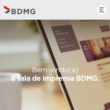
Bem-vindo(a)
à sala de imprensa BDMG.