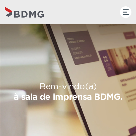
Bem-vindo(a)
à sala de imprensa BDMG.