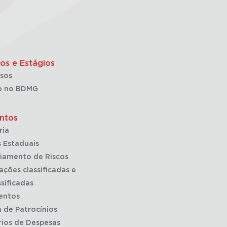
os e Estágios
sos
o no BDMG
ntos
ria
 Estaduais
iamento de Riscos
ações classificadas e
sificadas
entos
a de Patrocínios
rios de Despesas