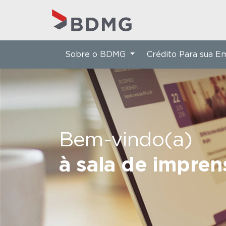
Sobre o BDMG
Crédito Para sua 
Bem-vindo(a)
à sala de impre