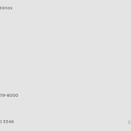
tórios
219-8000
0 3346
S