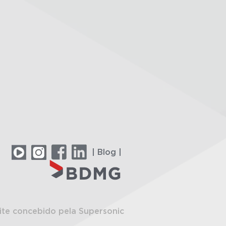
| Blog |
ite concebido pela Supersonic