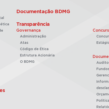
Documentação BDMG
tal
Transparência
ética
Governança
Concurs
de
Administração
Concur
Atas
Estági
Código de Ética
Estrutura Acionária
Docume
O BDMG
Audito
Fundos
Gerenc
Inform
desclas
es
Orçam
Polític
Relató