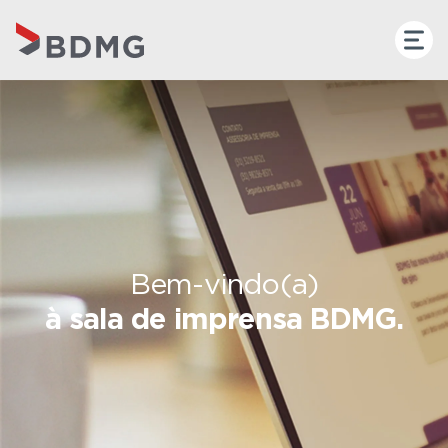
Bem-vindo(a)
à sala de imprensa BDMG.