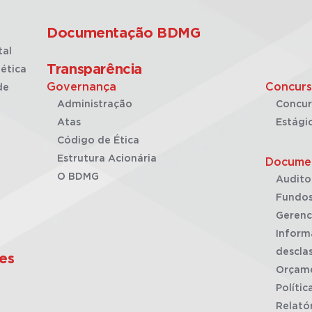
Documentação BDMG
tal
Transparência
ética
Governança
Concurs
de
Administração
Concur
Atas
Estági
Código de Ética
Estrutura Acionária
Docume
O BDMG
Audito
Fundos
Gerenc
Inform
desclas
es
Orçam
Polític
Relató