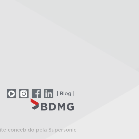
| Blog |
ite concebido pela Supersonic