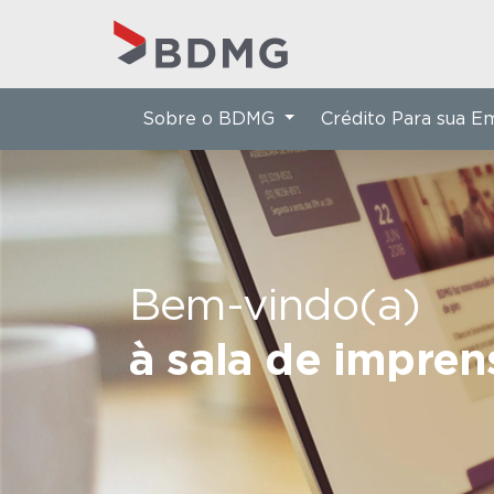
Sobre o BDMG
Crédito Para sua 
Bem-vindo(a)
à sala de impre