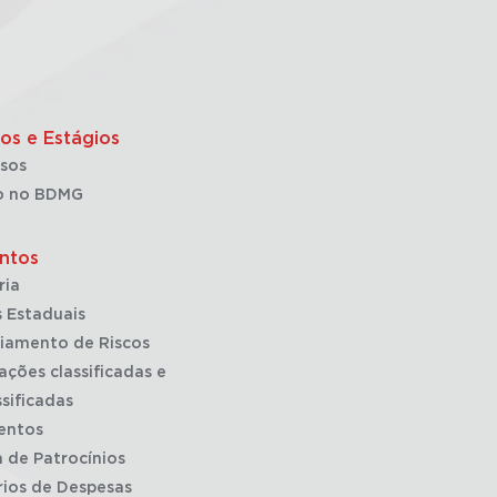
os e Estágios
sos
o no BDMG
ntos
ria
 Estaduais
iamento de Riscos
ações classificadas e
sificadas
entos
a de Patrocínios
rios de Despesas