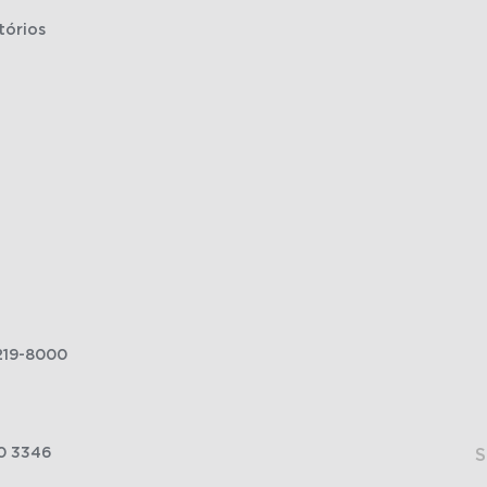
tórios
219-8000
0 3346
S