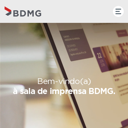
Bem-vindo(a)
à sala de imprensa BDMG.