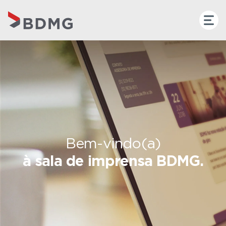
Bem-vindo(a)
à sala de imprensa BDMG.