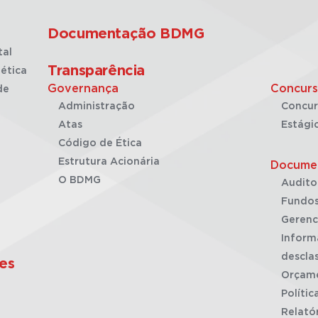
Documentação BDMG
tal
Transparência
ética
Governança
Concurs
de
Administração
Concur
Atas
Estági
Código de Ética
Estrutura Acionária
Docume
O BDMG
Audito
Fundos
Gerenc
Inform
desclas
es
Orçam
Polític
Relató