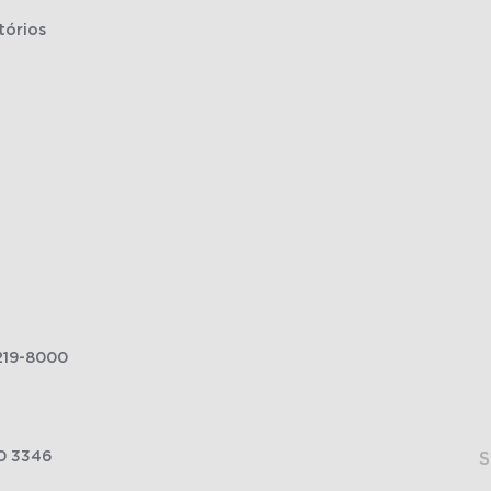
tórios
219-8000
0 3346
S