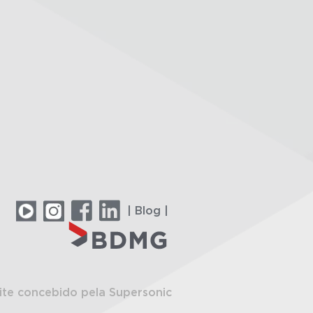
| Blog |
ite concebido pela Supersonic