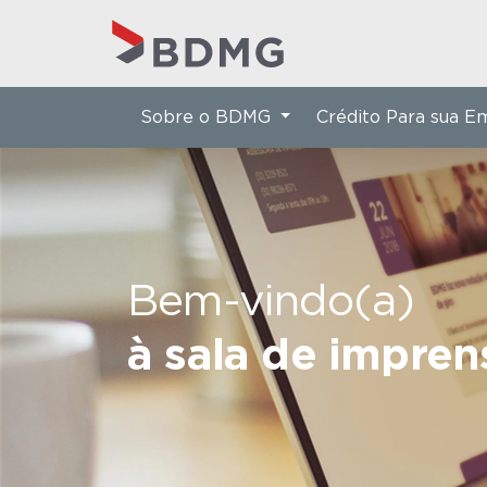
Sobre o BDMG
Crédito Para sua 
Bem-vindo(a)
à sala de impre