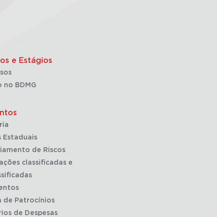
os e Estágios
sos
o no BDMG
ntos
ria
 Estaduais
iamento de Riscos
ações classificadas e
sificadas
entos
a de Patrocínios
rios de Despesas