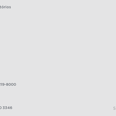
tórios
219-8000
0 3346
S