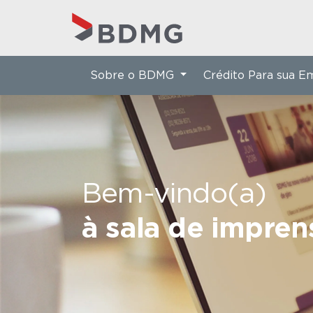
Sobre o BDMG
Crédito Para sua 
Bem-vindo(a)
à sala de impre