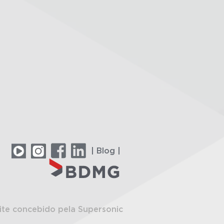
| Blog |
ite concebido pela Supersonic