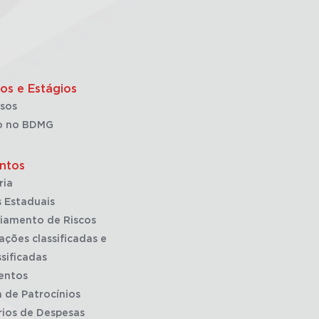
os e Estágios
sos
o no BDMG
ntos
ria
 Estaduais
iamento de Riscos
ações classificadas e
sificadas
entos
a de Patrocínios
rios de Despesas