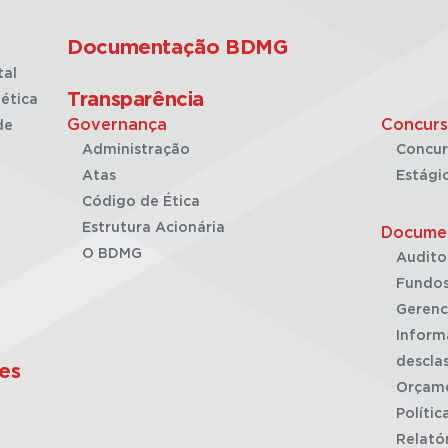
Documentação BDMG
tal
Transparência
ética
Governança
Concurs
de
Administração
Concur
Atas
Estági
Código de Ética
Estrutura Acionária
Docume
O BDMG
Audito
Fundos
Gerenc
Inform
desclas
es
Orçam
Polític
Relató