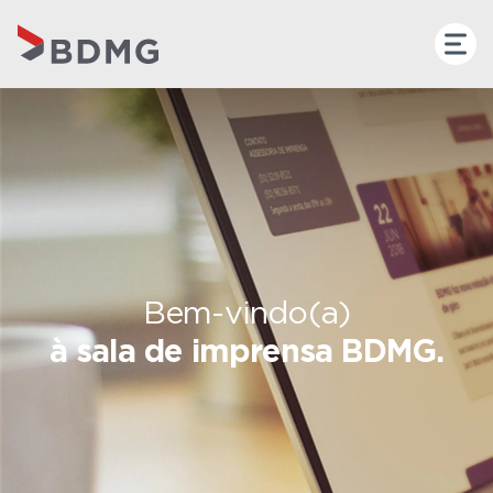
Bem-vindo(a)
à sala de imprensa BDMG.