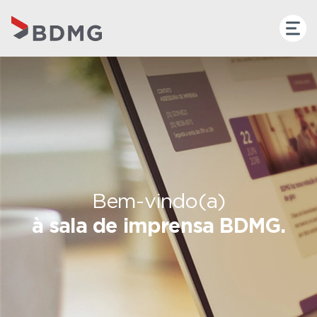
Bem-vindo(a)
à sala de imprensa BDMG.