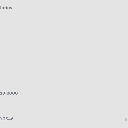
tórios
219-8000
0 3346
S