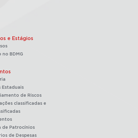
os e Estágios
sos
o no BDMG
ntos
ria
 Estaduais
iamento de Riscos
ações classificadas e
sificadas
entos
a de Patrocínios
rios de Despesas