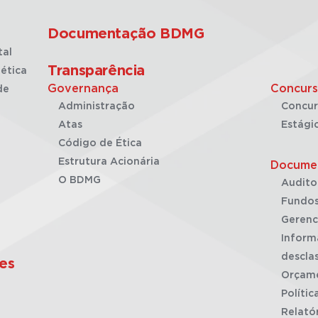
Documentação BDMG
tal
Transparência
ética
Governança
Concurs
de
Administração
Concur
Atas
Estági
Código de Ética
Estrutura Acionária
Docume
O BDMG
Audito
Fundos
Gerenc
Inform
desclas
es
Orçam
Polític
Relató