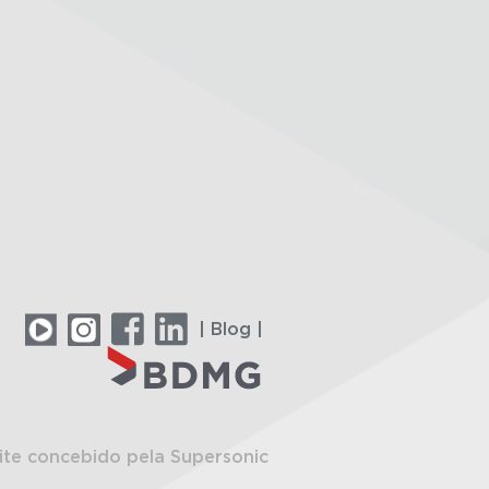
| Blog |
ite concebido pela Supersonic