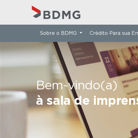
Sobre o BDMG
Crédito Para sua 
Bem-vindo(a)
à sala de impre