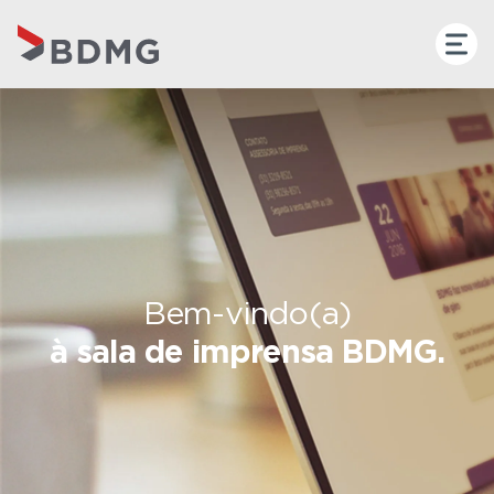
Bem-vindo(a)
à sala de imprensa BDMG.