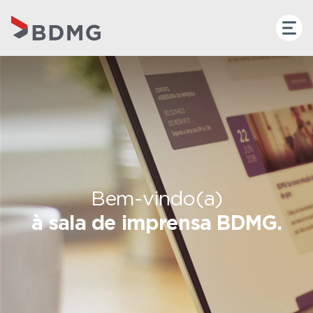
Bem-vindo(a)
à sala de imprensa BDMG.