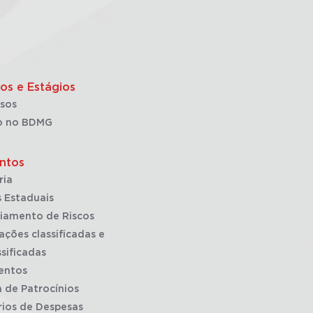
os e Estágios
sos
o no BDMG
ntos
ria
 Estaduais
iamento de Riscos
ações classificadas e
sificadas
entos
a de Patrocínios
rios de Despesas