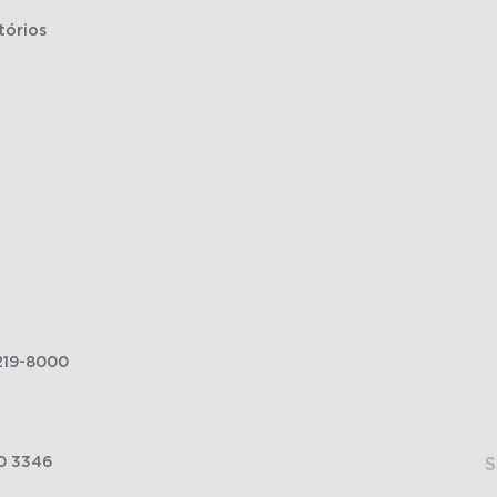
tórios
219-8000
0 3346
S