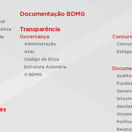
Documentação BDMG
tal
Transparência
ética
Governança
Concurs
de
Administração
Concur
Atas
Estági
Código de Ética
Estrutura Acionária
Docume
O BDMG
Audito
Fundos
Gerenc
Inform
desclas
es
Orçam
Polític
Relató