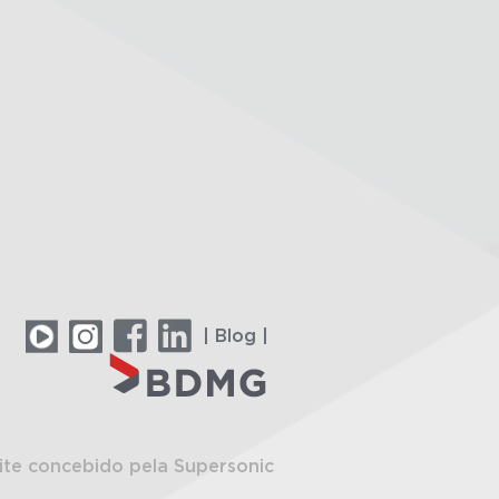
| Blog |
ite concebido pela Supersonic