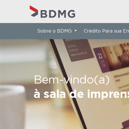
Sobre o BDMG
Crédito Para sua 
Bem-vindo(a)
à sala de impre