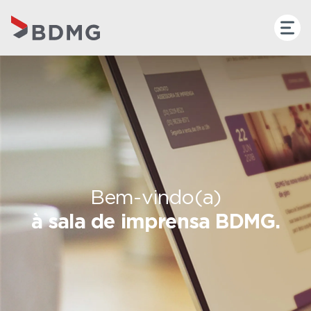
Bem-vindo(a)
à sala de imprensa BDMG.