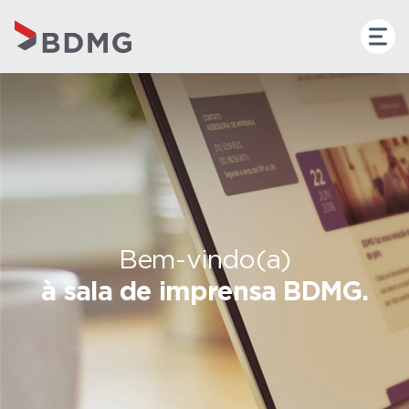
Bem-vindo(a)
à sala de imprensa BDMG.