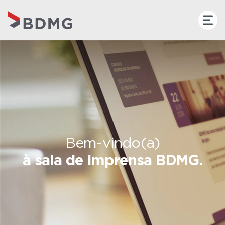
Bem-vindo(a)
à sala de imprensa BDMG.