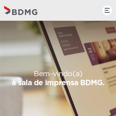
Bem-vindo(a)
à sala de imprensa BDMG.