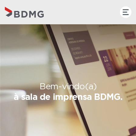
Bem-vindo(a)
à sala de imprensa BDMG.