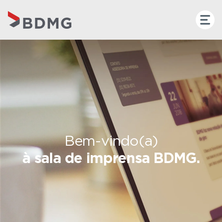
Bem-vindo(a)
à sala de imprensa BDMG.