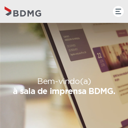
Bem-vindo(a)
à sala de imprensa BDMG.