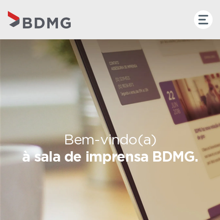
Bem-vindo(a)
à sala de imprensa BDMG.