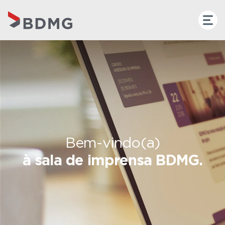
Bem-vindo(a)
à sala de imprensa BDMG.