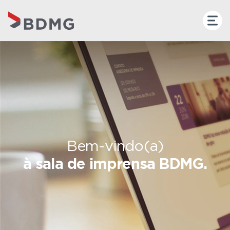
Bem-vindo(a)
à sala de imprensa BDMG.