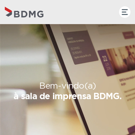
Bem-vindo(a)
à sala de imprensa BDMG.