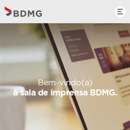
Bem-vindo(a)
à sala de imprensa BDMG.